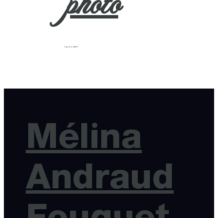
photo
13 janvier 2021
Mélina
Andraud
Fouquet