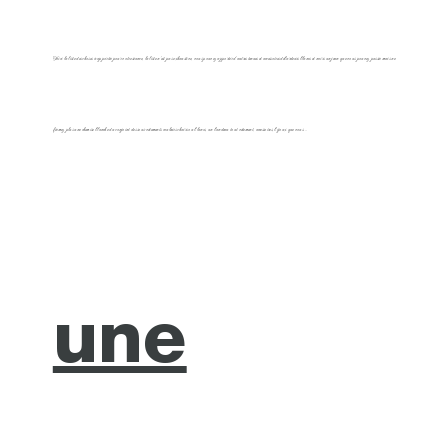
Voici la liste des choses à apporter pour votre séance, la liste n’est pas exhaustive, vous pouvez apporter d’autres tenues et accessoires débardeurs blancs et noirs un jean que vous pouvez passer mais ne
fermez plus une chemise blanche du conjoint des sous-vêtements couleurs chairs ou blancs, un bandeau tout vêtement, accessoires, bijoux que vous…
une