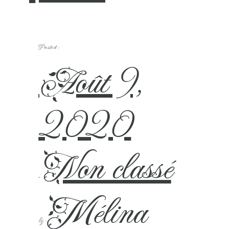
Posted :
Août 9,
2020
Non classé
in :
Mélina
by :