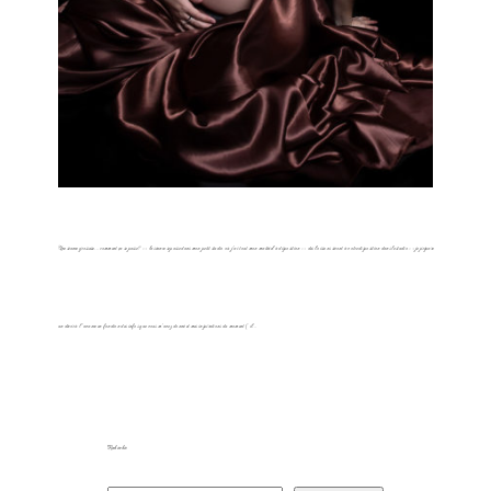
Une séance grossesse… comment ça se passe? => la séance se passe dans mon petit studio où j’ai tout mon matériel à disposition => des boissons seront à votre disposition dans le studio => je prépare
un décor à l’avance en fonction des infos que vous m’avez donné et mes inspirations du moment ( il…
Rechercher