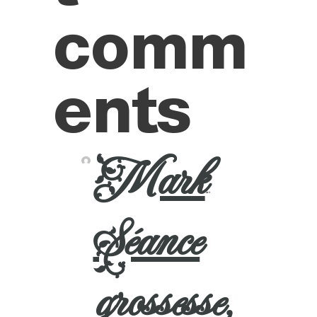
comm
ents
Mark
sur
Séance
grossesse,