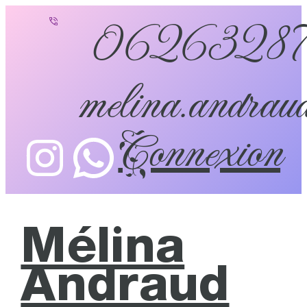
0626328
melina.andraud
Connexion
Mélina
Andraud