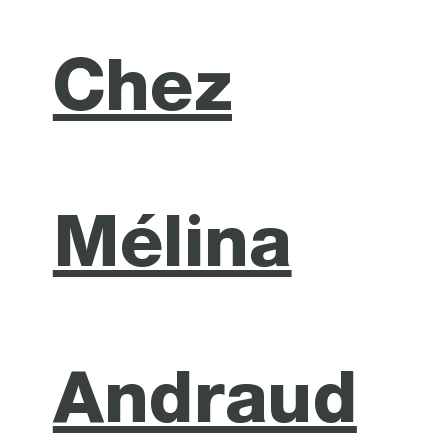
Chez
Mélina
Andraud