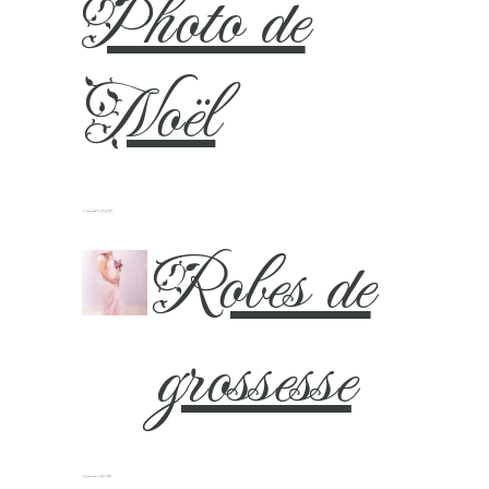
Photo de
Noël
7 novembre 2025
Robes de
grossesse
9 janvier 2022