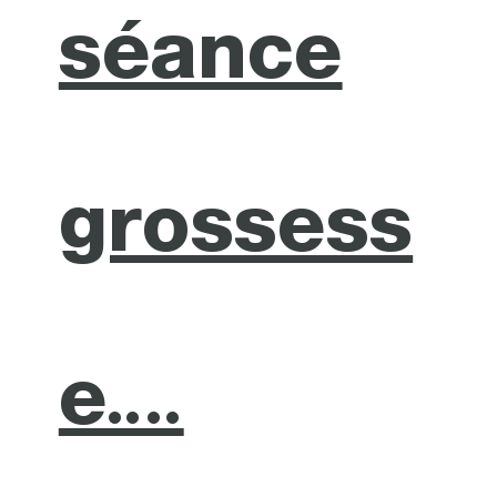
séance
grossess
e….