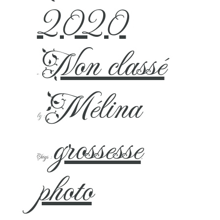
2020
Non classé
in :
Mélina
by :
grossesse
Tags :
, 
photo