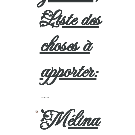
Liste des
choses à
apporter:
11 septembre 2022
Mélina
sur