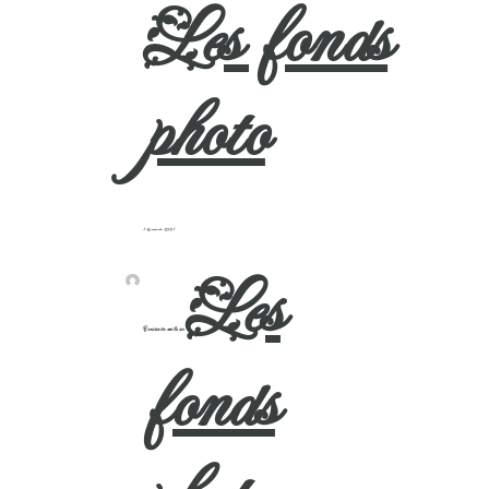
Les fonds
photo
14 janvier 2021
Les
Constantin emilie
sur
fonds