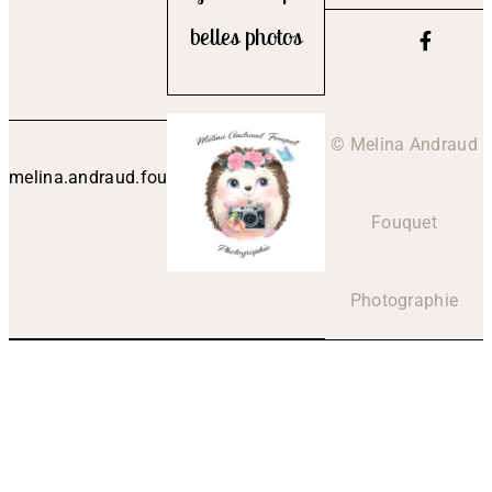
belles photos
© Melina Andraud
melina.andraud.fouquet@outlook.fr
Fouquet
Photographie