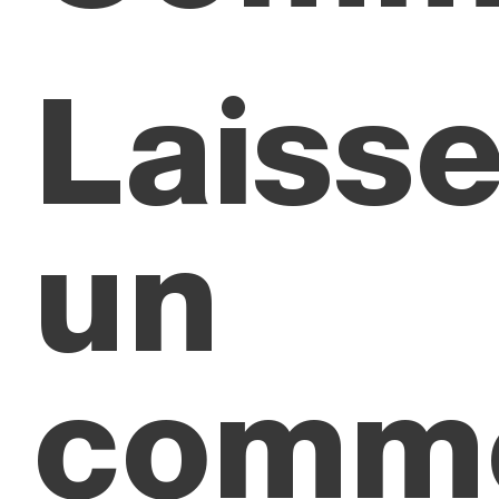
Laisse
un
comme