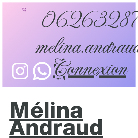
0626328
melina.andraud
Connexion
Mélina
Andraud