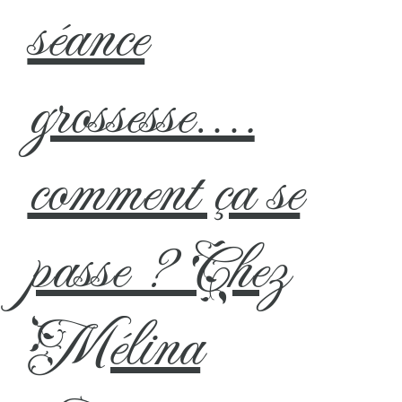
séance
grossesse….
comment ça se
passe ? Chez
Mélina