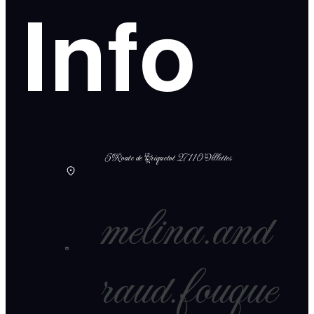
Info
5 Route de Criquetot 27110 Villettes
melina.and
raud.fouque