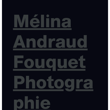
Mélina
Andraud
Fouquet
Photogra
phie