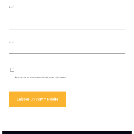
E-mail
*
Site web
Enregistrer mon nom, mon e-mail et mon site dans le navigateur pour mon prochain commentaire.