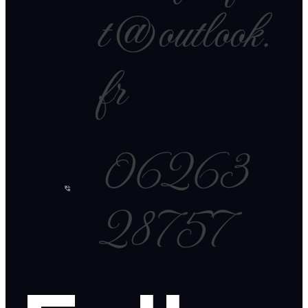
t@outlook.
fr
06263
28757