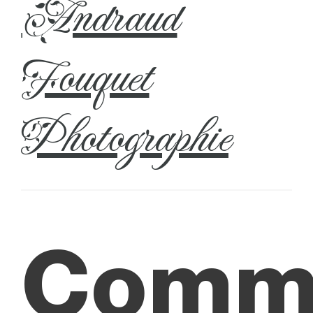
Andraud
Fouquet
Photographie
Comm