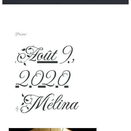
Posted :
Août 9,
2020
Mélina
by :