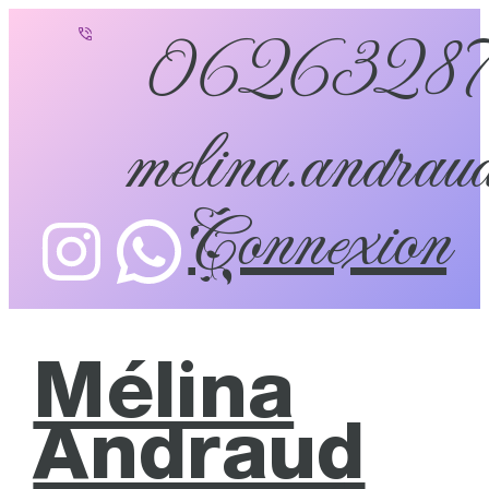
0626328
melina.andraud
Connexion
Mélina
Andraud