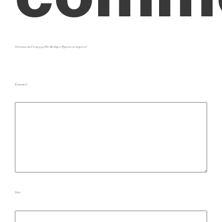
Votre adresse e-mail ne sera pas publiée.
Les champs obligatoires sont indiqués avec
*
Commentaire
*
Nom
*