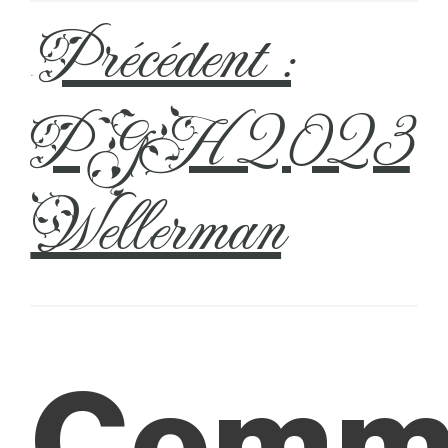
Précédent :
←
PGH 2023
Wellerman
Comm