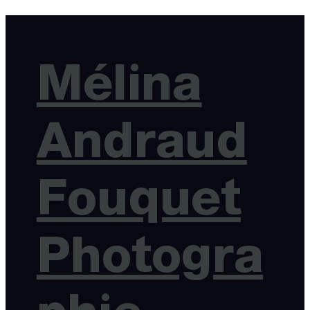
Mélina
Andraud
Fouquet
Photogra