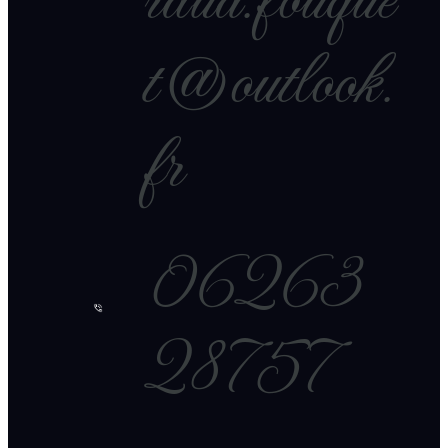
raud.fouque
t@outlook.
fr
06263
28757