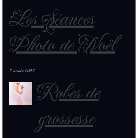
Les Séances
Photo de Noël
7 novembre 2025
Robes de
grossesse