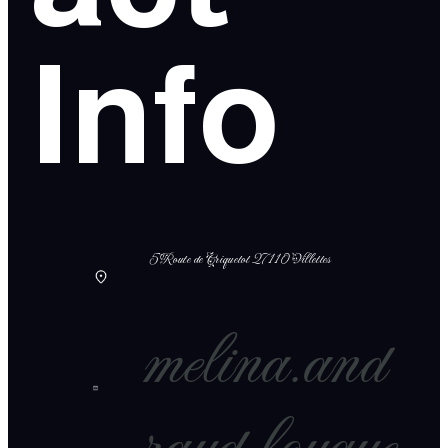
Info
5 Route de Criquetot 27110 Villettes
melina.and