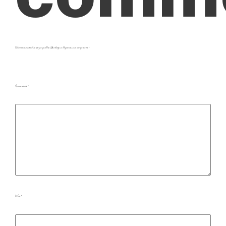
Votre adresse e-mail ne sera pas publiée.
Les champs obligatoires sont indiqués avec
*
Commentaire
*
Nom
*