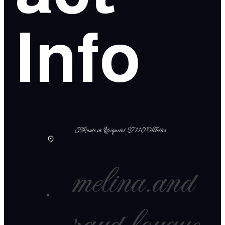
Info
5 Route de Criquetot 27110 Villettes
melina.and