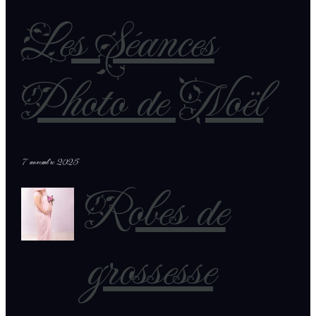
Les Séances
Photo de Noël
7 novembre 2025
Robes de
grossesse