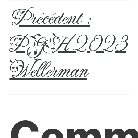
Précédent :
←
PGH 2023
Wellerman
Comm