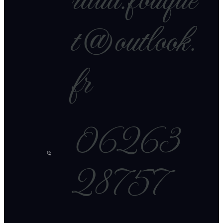
raud.fouque
t@outlook.
fr
06263
28757