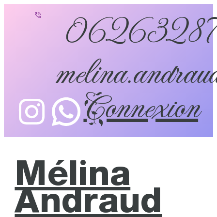
0626328
melina.andraud
Connexion
Mélina
Andraud