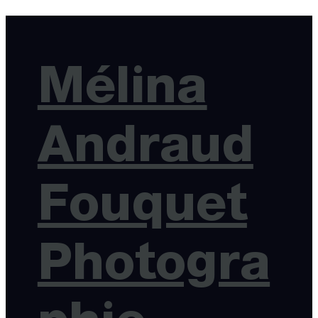
Mélina
Andraud
Fouquet
Photogra