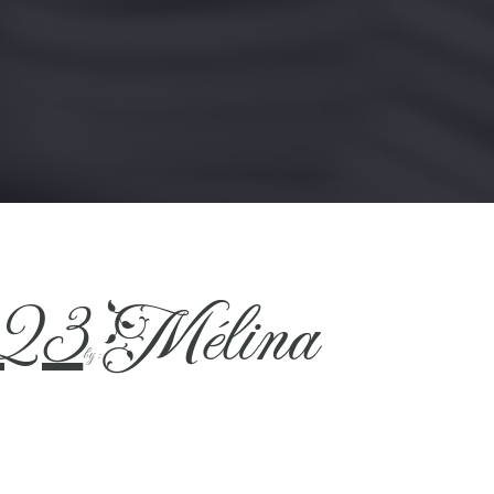
023
Mélina
by :