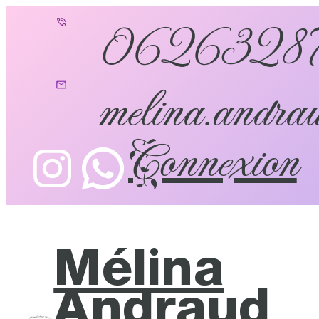
0626328
melina.andrau
Connexion
Mélina
Andraud