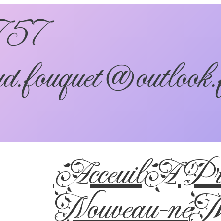
757
d.fouquet@outlook.
Acceuil
A Pro
Nouveau-né
Ma