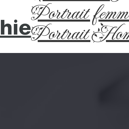
Portrait femm
hie
Portrait Ho