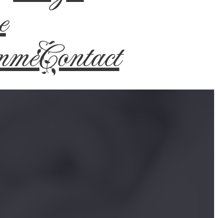
e
mme
Contact