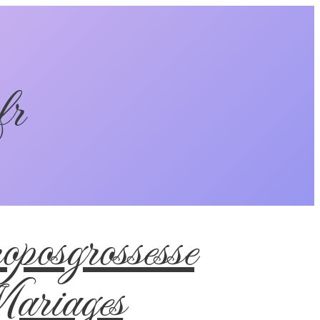
fr
pos
grossesse
riages