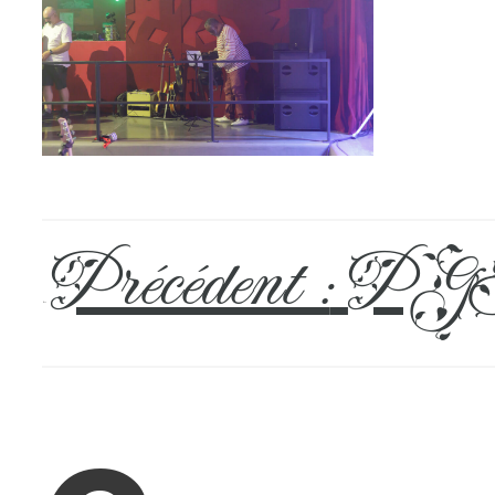
Précédent :
PGH
←