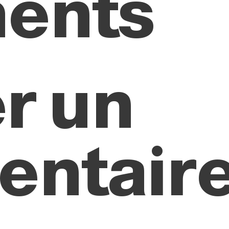
ents
r un
ntair