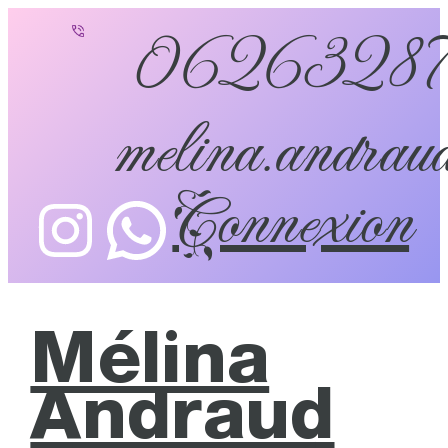
0626328
melina.andraud
Connexion
Mélina
Andraud