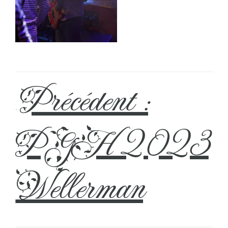
Précédent :
←
PGH 2023
Wellerman