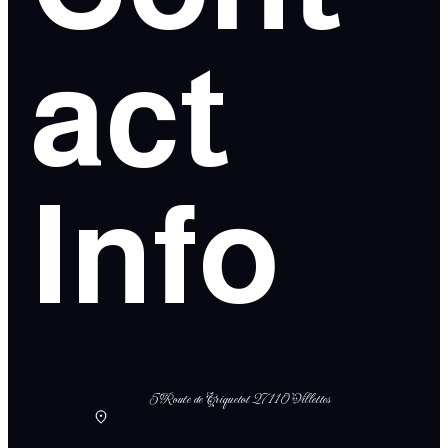
act
Info
5 Route de Criquetot 27110 Villettes