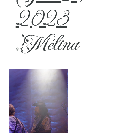
2023
Mélina
by :