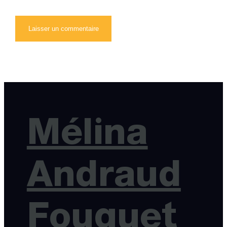
Mélina
Andraud
Fouquet