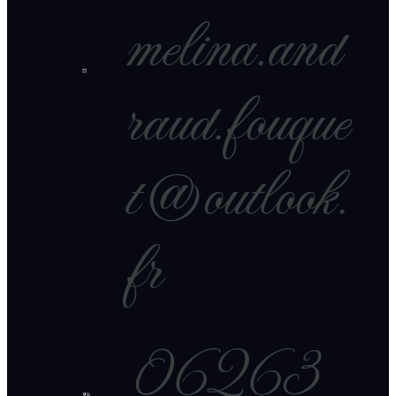
melina.and
raud.fouque
t@outlook.
fr
06263