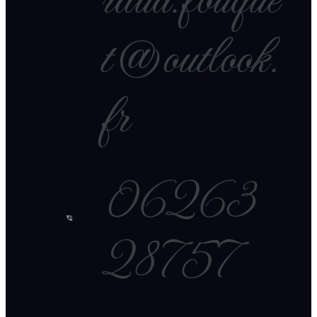
raud.fouque
t@outlook.
fr
06263
28757