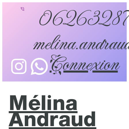
0626328
melina.andraud
Connexion
Mélina
Andraud