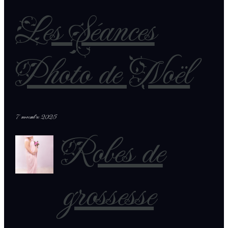
Les Séances
Photo de Noël
7 novembre 2025
Robes de
grossesse