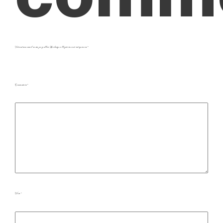
Votre adresse e-mail ne sera pas publiée.
Les champs obligatoires sont indiqués avec
*
Commentaire
*
Nom
*