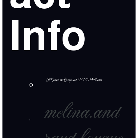
Info
5 Route de Criquetot 27110 Villettes
melina.and