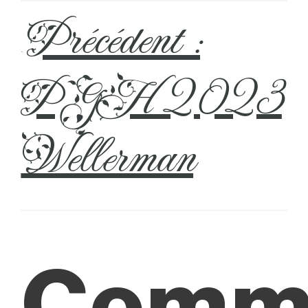
Précédent :
←
PGH 2023
Wellerman
Comm