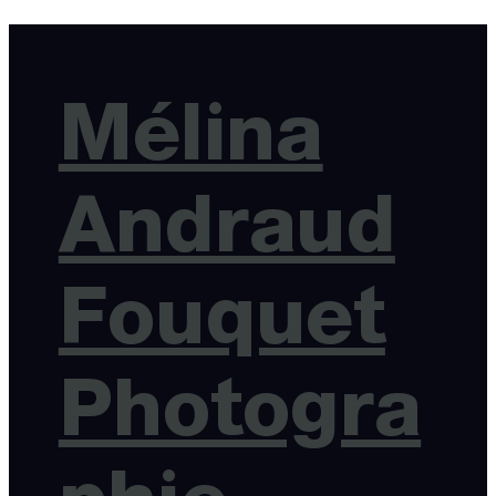
Mélina
Andraud
Fouquet
Photogra