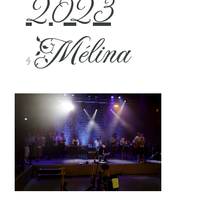
2023
Mélina
by :