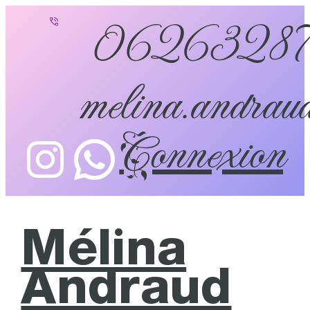
0626328
melina.andraud
Connexion
Mélina
Andraud