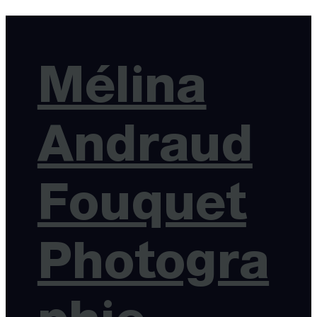
Mélina
Andraud
Fouquet
Photogra