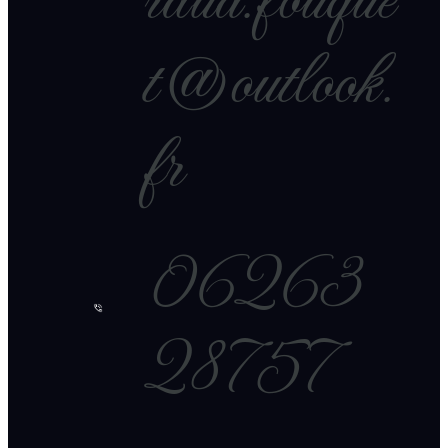
raud.fouque
t@outlook.
fr
06263
28757