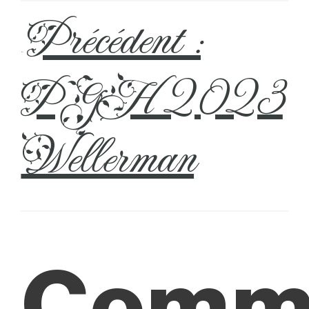
Précédent :
←
PGH 2023
Wellerman
Comm