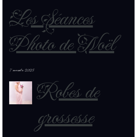
Les Séances
Photo de Noël
7 novembre 2025
Robes de
grossesse