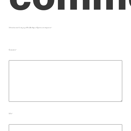
Votre adresse e-mail ne sera pas publiée.
Les champs obligatoires sont indiqués avec
*
Commentaire
*
Nom
*