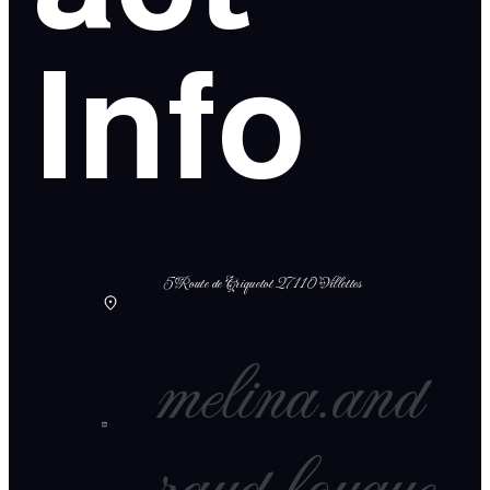
Info
5 Route de Criquetot 27110 Villettes
melina.and