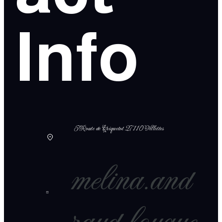
Info
5 Route de Criquetot 27110 Villettes
melina.and