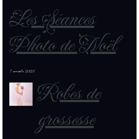
Les Séances
Photo de Noël
7 novembre 2025
Robes de
grossesse