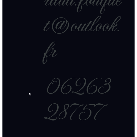
raud.fouque
t@outlook.
fr
06263
28757