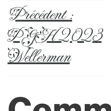
Précédent :
←
PGH 2023
Wellerman
Comm