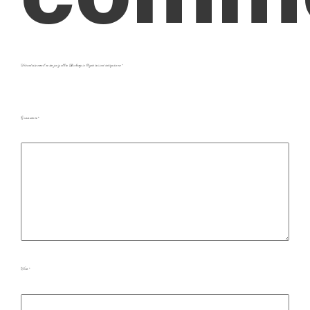
Votre adresse e-mail ne sera pas publiée.
Les champs obligatoires sont indiqués avec
*
Commentaire
*
Nom
*