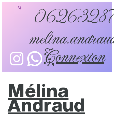
0626328
melina.andraud
Connexion
Mélina
Andraud