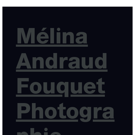
Mélina
Andraud
Fouquet
Photogra