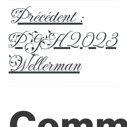
Précédent :
←
PGH 2023
Wellerman
Comm