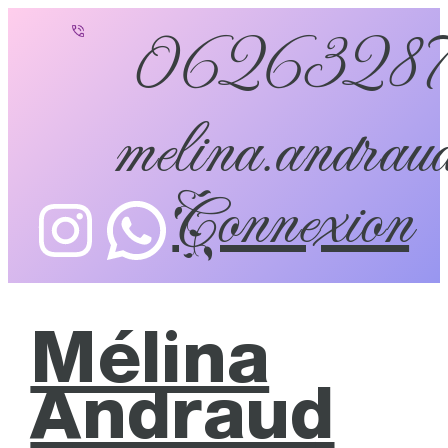
0626328
melina.andraud
Connexion
Mélina
Andraud