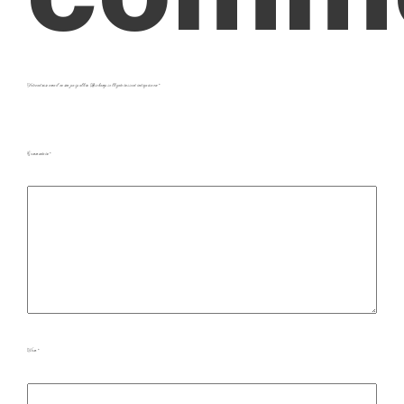
Votre adresse e-mail ne sera pas publiée.
Les champs obligatoires sont indiqués avec
*
Commentaire
*
Nom
*