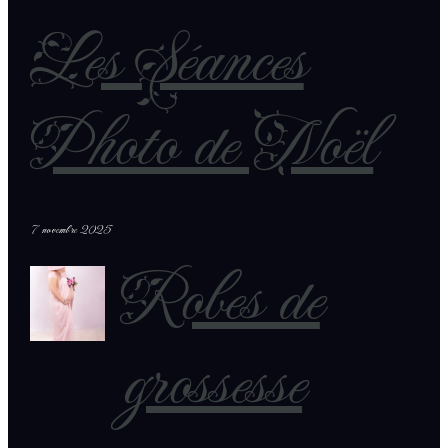
Les Séances
Photo de Noël
7 novembre 2025
Robes de
grossesse