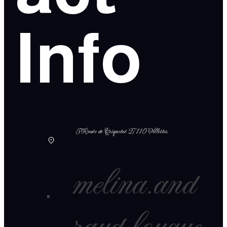
Info
5 Route de Criquetot 27110 Villettes
melina.and