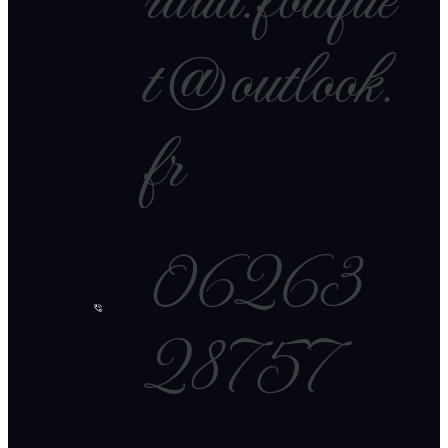
raud.fouque
t@outlook.
fr
06263
28757