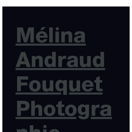
Mélina
Andraud
Fouquet
Photogra