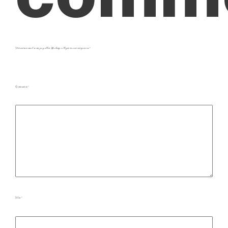
Votre adresse e-mail ne sera pas publiée.
Les champs obligatoires sont indiqués avec
*
Commentaire
*
Nom
*