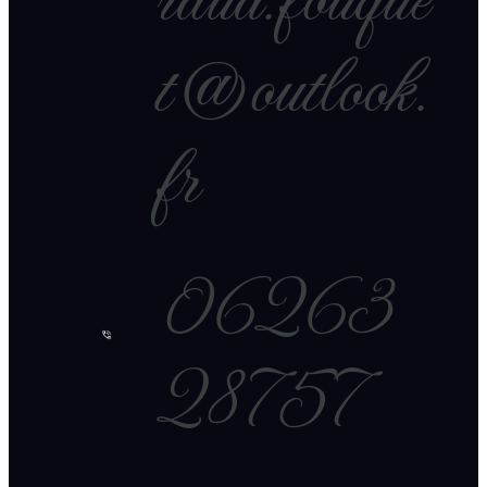
raud.fouque
t@outlook.
fr
06263
28757