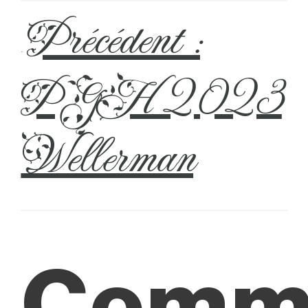
Précédent :
←
PGH 2023
Wellerman
Comm