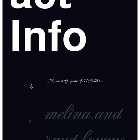
Info
5 Route de Criquetot 27110 Villettes
melina.and