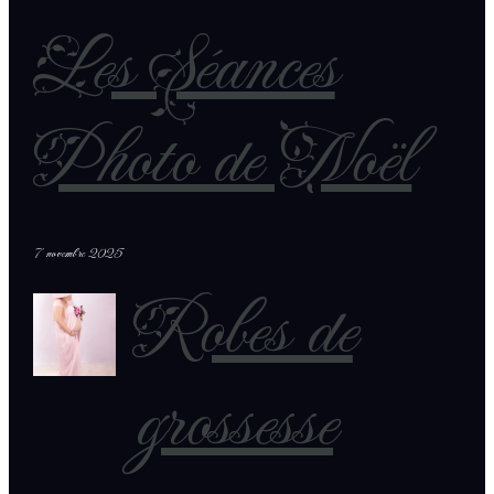
Les Séances
Photo de Noël
7 novembre 2025
Robes de
grossesse