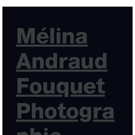
Mélina
Andraud
Fouquet
Photogra