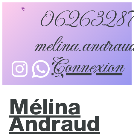
0626328
melina.andraud
Connexion
Mélina
Andraud