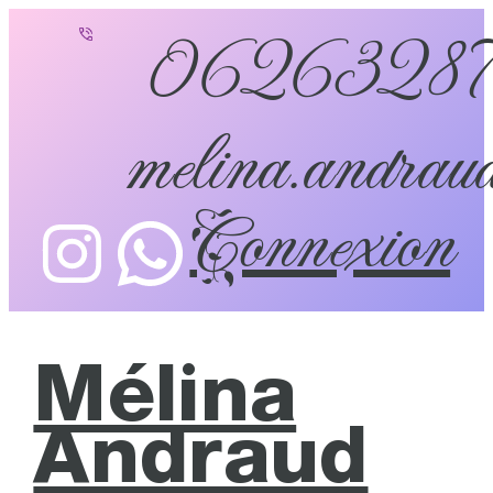
0626328
melina.andraud
Connexion
Mélina
Andraud