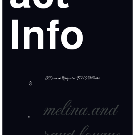
Info
5 Route de Criquetot 27110 Villettes
melina.and