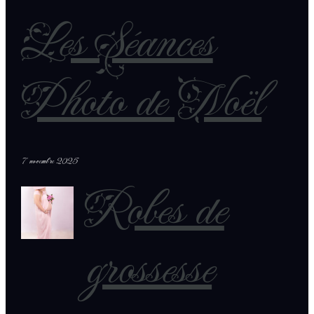
Les Séances
Photo de Noël
7 novembre 2025
Robes de
grossesse