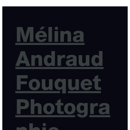
Mélina
Andraud
Fouquet
Photogra