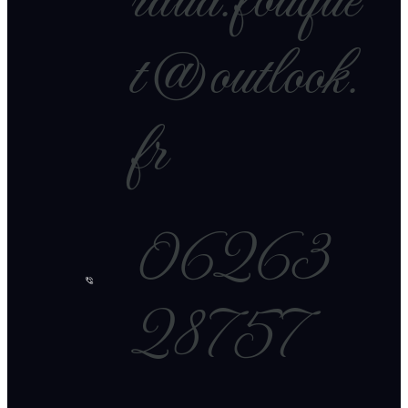
raud.fouque
t@outlook.
fr
06263
28757