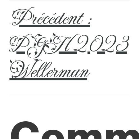
Précédent :
←
PGH 2023
Wellerman
Comm