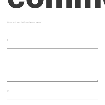
Votre adresse e-mail ne sera pas publiée.
Les champs obligatoires sont indiqués avec
*
Commentaire
*
Nom
*