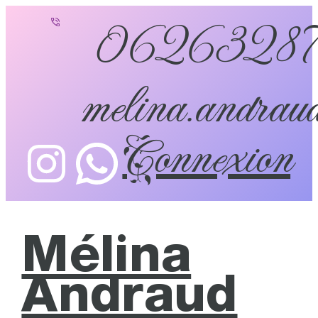
0626328
melina.andraud
Connexion
Mélina
Andraud