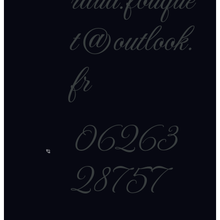
raud.fouque
t@outlook.
fr
06263
28757