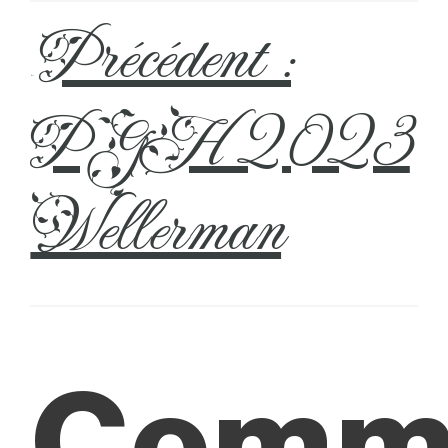
Précédent :
←
PGH 2023
Wellerman
Comm