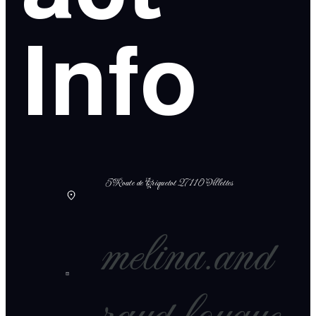
Info
5 Route de Criquetot 27110 Villettes
melina.and