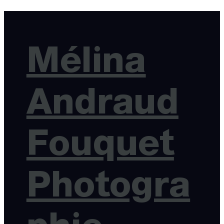
Mélina
Andraud
Fouquet
Photogra