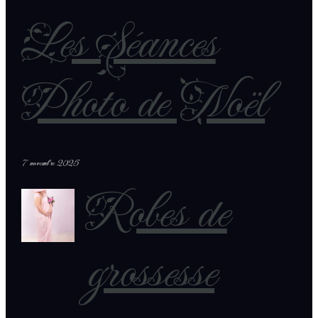
Les Séances
Photo de Noël
7 novembre 2025
Robes de
grossesse