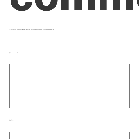
Votre adresse e-mail ne sera pas publiée.
Les champs obligatoires sont indiqués avec
*
Commentaire
*
Nom
*