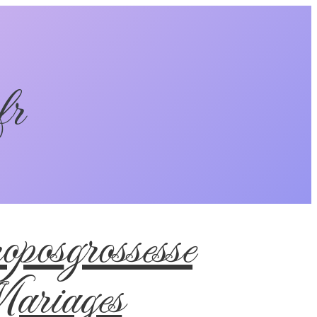
fr
pos
grossesse
riages