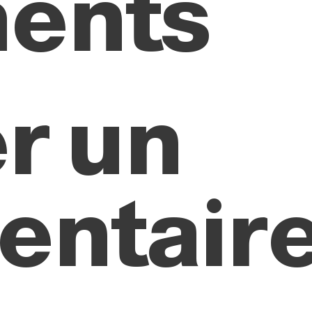
ents
r un
ntair