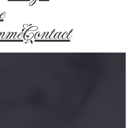
e
mme
Contact