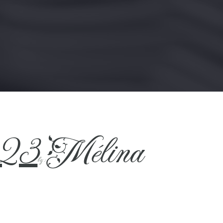
023
Mélina
by :