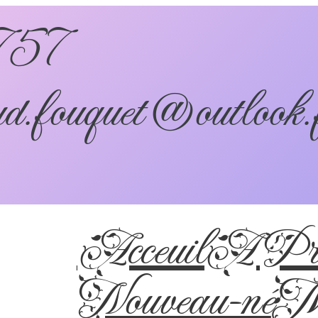
757
d.fouquet@outlook.
Acceuil
A Pro
Nouveau-né
Ma