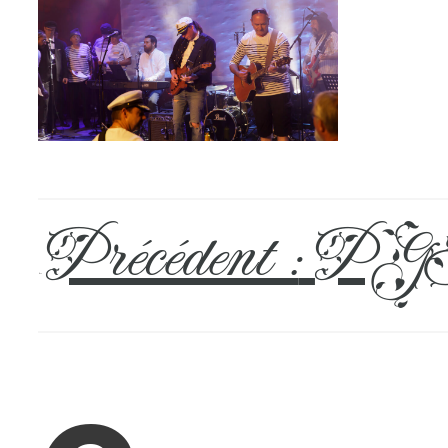
Précédent :
PGH
←