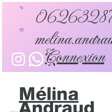
0626328
melina.andrau
Connexion
Mélina
Andraud