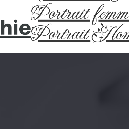
Portrait femm
hie
Portrait Ho