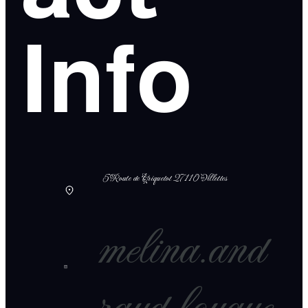
Info
5 Route de Criquetot 27110 Villettes
melina.and