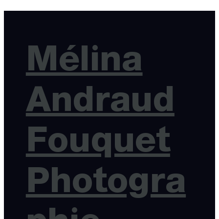
Mélina
Andraud
Fouquet
Photogra