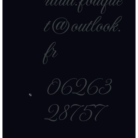
raud.fouque
t@outlook.
fr
06263
28757