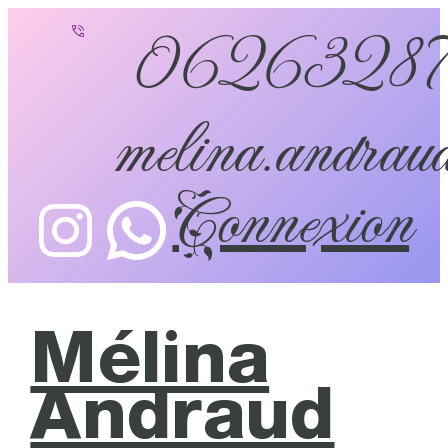
0626328
melina.andraud
Connexion
Mélina
Andraud