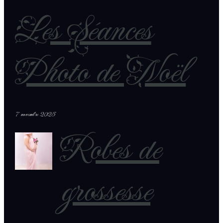
Les Séances
Photo de Noël
7 novembre 2025
Robes de
grossesse