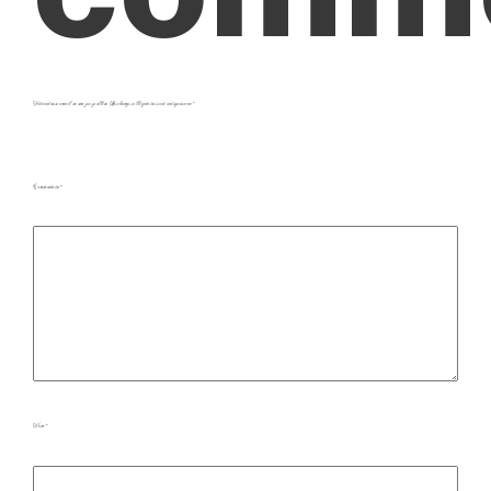
Votre adresse e-mail ne sera pas publiée.
Les champs obligatoires sont indiqués avec
*
Commentaire
*
Nom
*