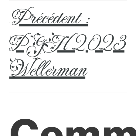
Précédent :
←
PGH 2023
Wellerman
Comm