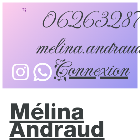
0626328
melina.andraud
Connexion
Mélina
Andraud