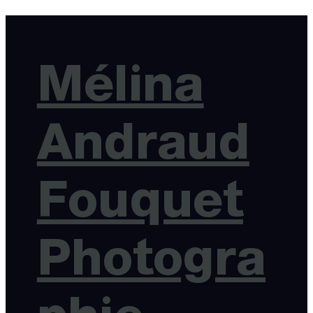
Mélina
Andraud
Fouquet
Photogra