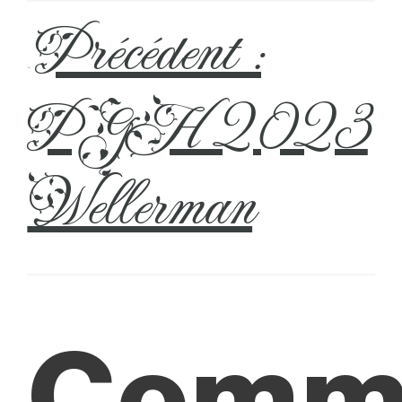
Précédent :
←
PGH 2023
Wellerman
Comm