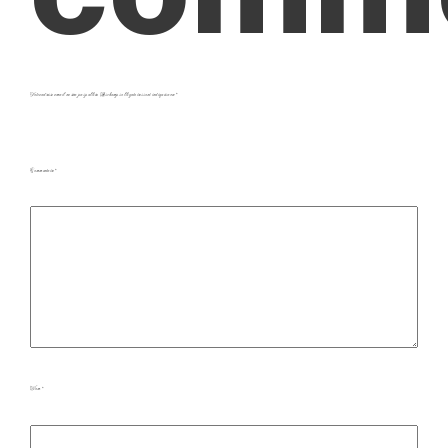
Votre adresse e-mail ne sera pas publiée.
Les champs obligatoires sont indiqués avec
*
Commentaire
*
Nom
*