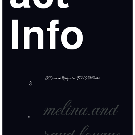
Info
5 Route de Criquetot 27110 Villettes
melina.and