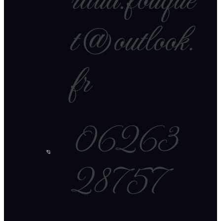
raud.fouque
t@outlook.
fr
06263
28757