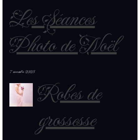
Les Séances
Photo de Noël
7 novembre 2025
Robes de
grossesse