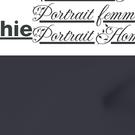
Portrait femm
hie
Portrait Ho