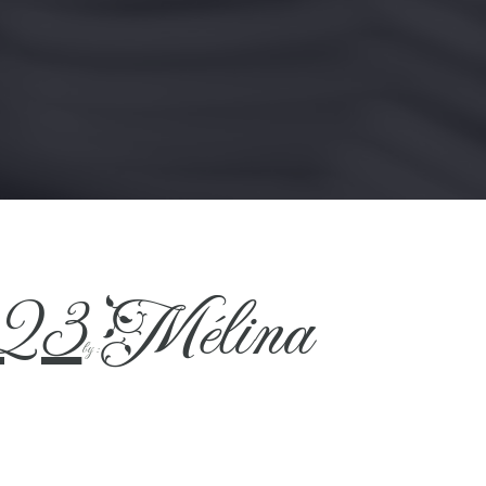
023
Mélina
by :