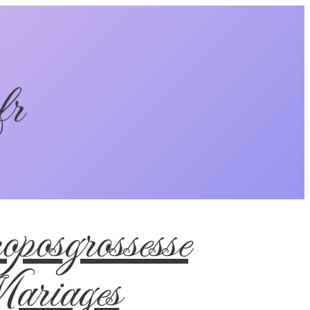
fr
pos
grossesse
riages