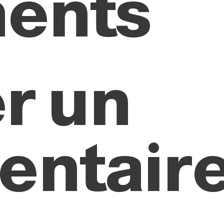
ents
r un
ntair