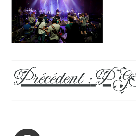
Précédent :
PGH
←