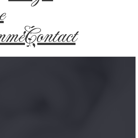
e
mme
Contact