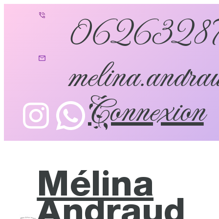
0626328
melina.andrau
Connexion
Mélina
Andraud