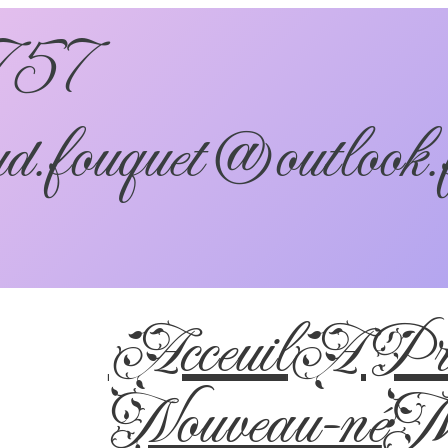
757
d.fouquet@outlook.
Acceuil
A Pro
Nouveau-né
Ma