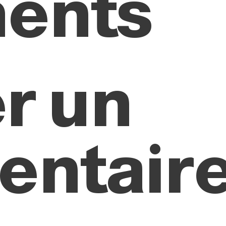
ents
r un
ntair