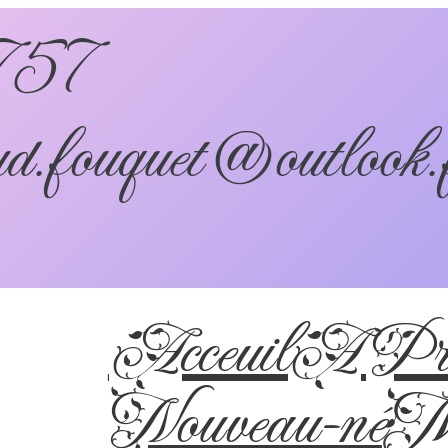
757
d.fouquet@outlook.
Acceuil
A Pro
Nouveau-né
Ma