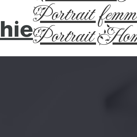
Portrait femm
hie
Portrait Ho