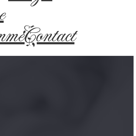
e
mme
Contact