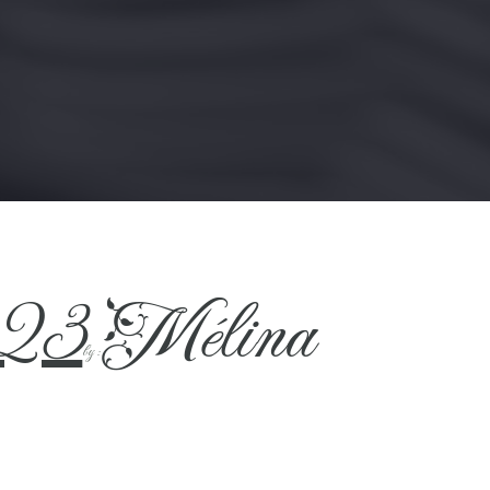
023
Mélina
by :