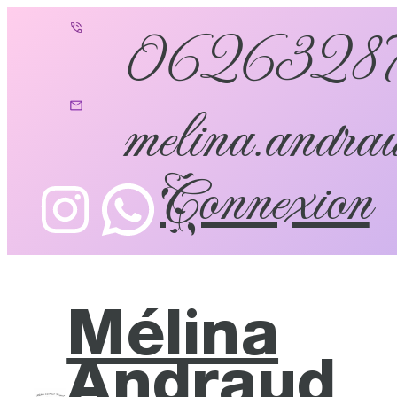
0626328
melina.andrau
Connexion
Mélina
Andraud