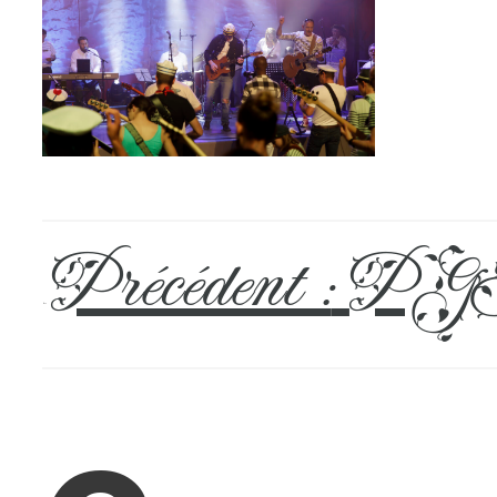
Précédent :
PGH
←