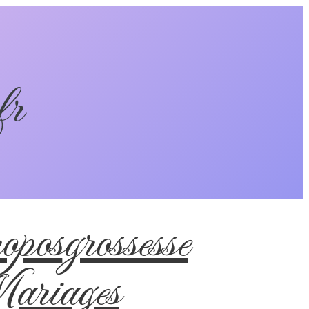
fr
pos
grossesse
riages