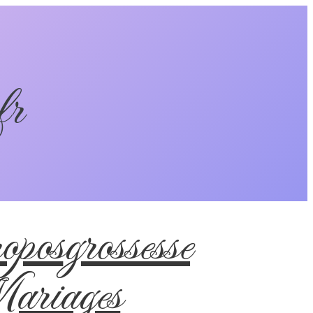
fr
pos
grossesse
riages