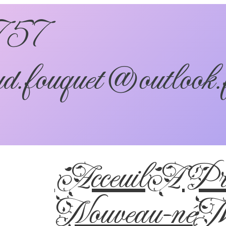
757
d.fouquet@outlook.
Acceuil
A Pro
Nouveau-né
Ma