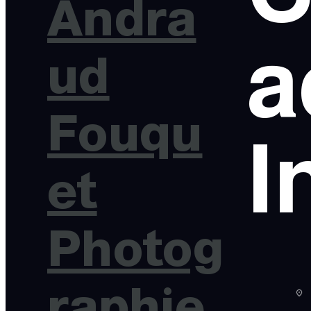
Andra
a
ud
Fouqu
I
et
Photog
raphie