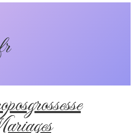
fr
pos
grossesse
riages