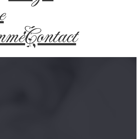
e
mme
Contact