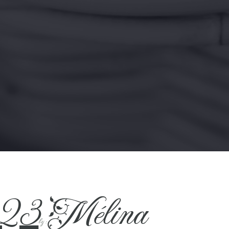
023
Mélina
by :