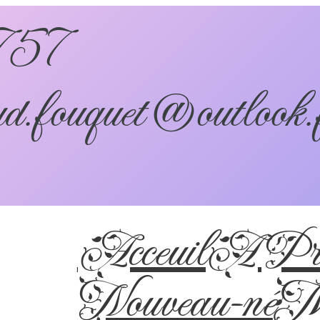
757
d.fouquet@outlook.
Acceuil
A Pro
Nouveau-né
Ma