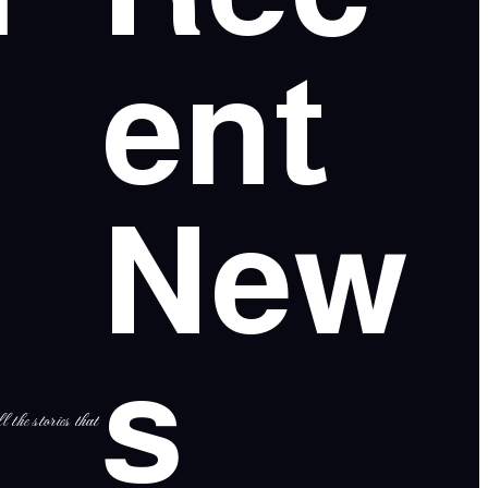
ent
New
s
l the stories that