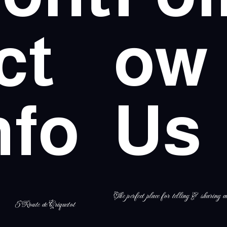
ct
ow
nfo
Us
The perfect place for telling & sharing al
5 Route de Criquetot