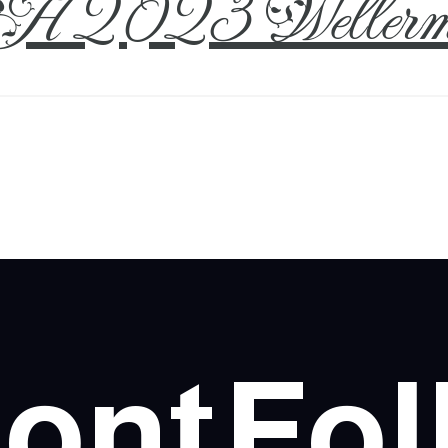
 2023 Wellerm
ont
Fol