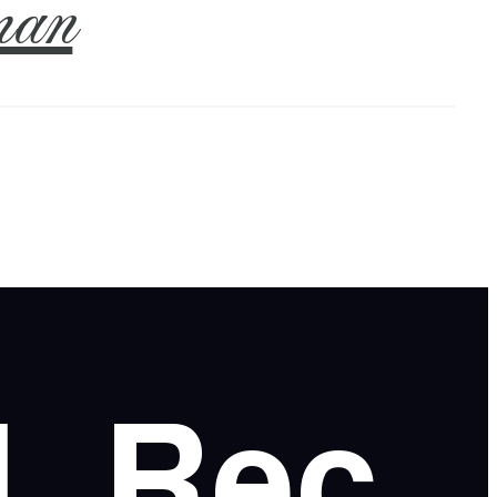
an
l
Rec