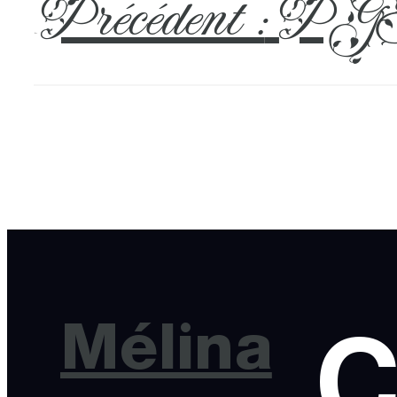
Précédent :
PGH
←
Mélina
C