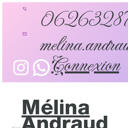
0626328
melina.andrau
Connexion
Mélina
Andraud