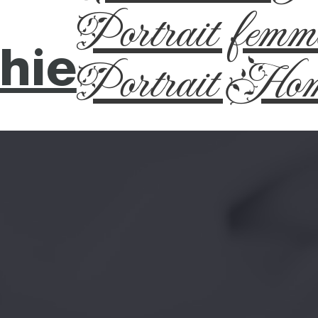
Portrait femm
hie
Portrait Ho