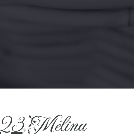
023
Mélina
by :