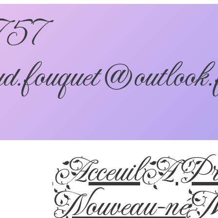
757
d.fouquet@outlook.
Acceuil
A Pro
Nouveau-né
Ma