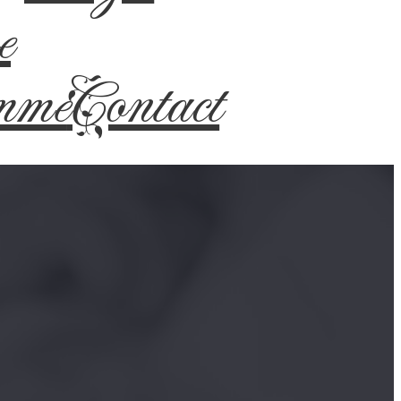
e
mme
Contact