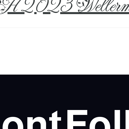
 2023 Wellerm
ont
Fol