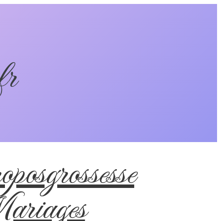
fr
pos
grossesse
riages