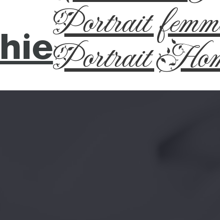
Portrait femm
hie
Portrait Ho