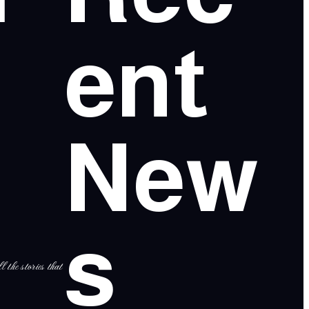
ent
New
s
l the stories that