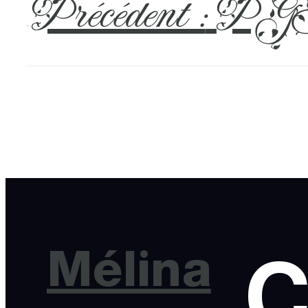
Précédent :
PGH
←
Mélina
C