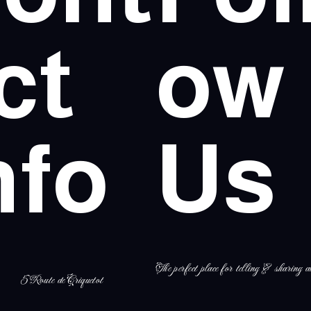
ct
ow
nfo
Us
The perfect place for telling & sharing al
5 Route de Criquetot