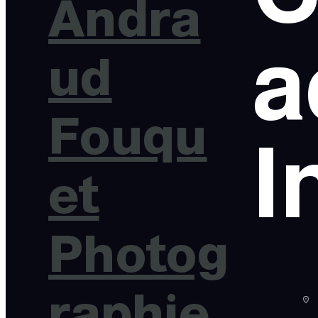
Andra
a
ud
Fouqu
I
et
Photog
raphie