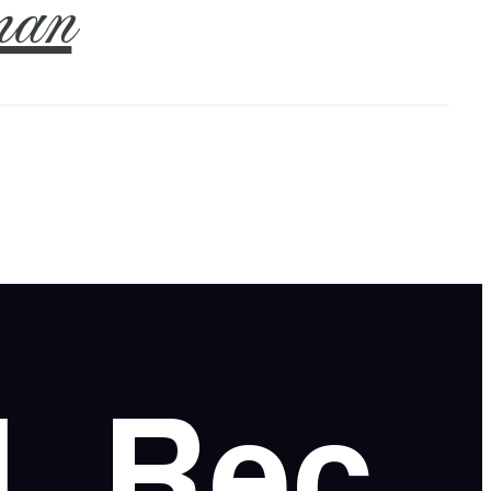
an
l
Rec