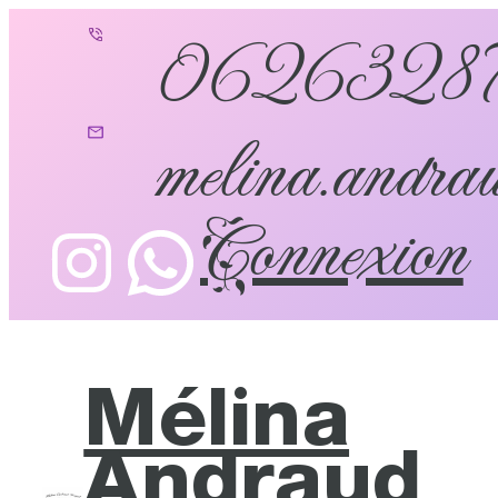
0626328
melina.andrau
Connexion
Mélina
Andraud