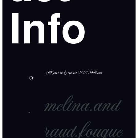
Info
5 Route de Criquetot 27110 Villettes
melina.and
raud.fouque