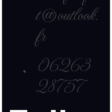
t@outlook.
fr
06263
28757