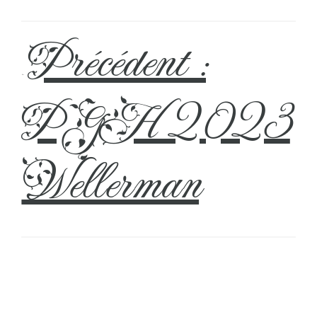
Précédent :
←
PGH 2023
Wellerman