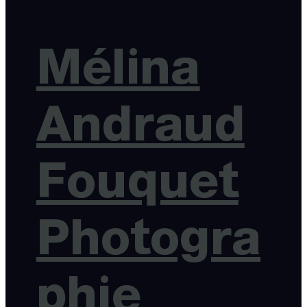
Mélina
Andraud
Fouquet
Photogra
phie