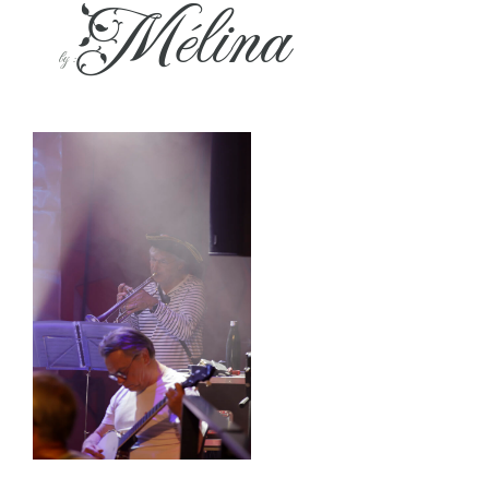
Mélina
by :