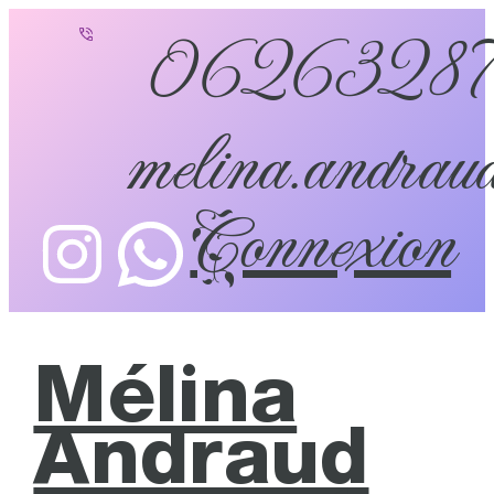
0626328
melina.andraud
Connexion
Mélina
Andraud