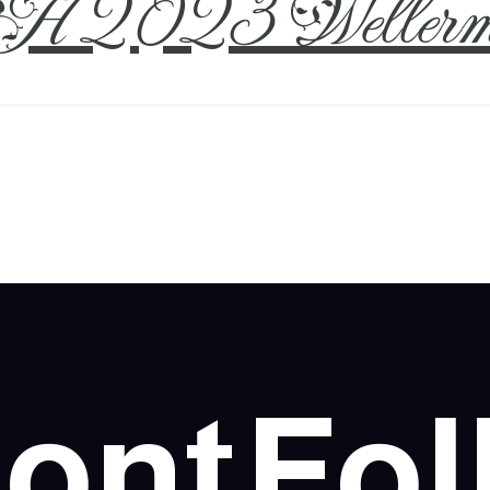
 2023 Wellerm
ont
Fol