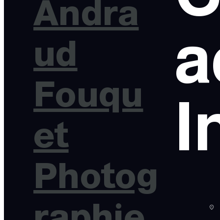
Andra
a
ud
Fouqu
I
et
Photog
raphie