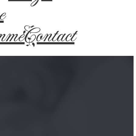
e
mme
Contact