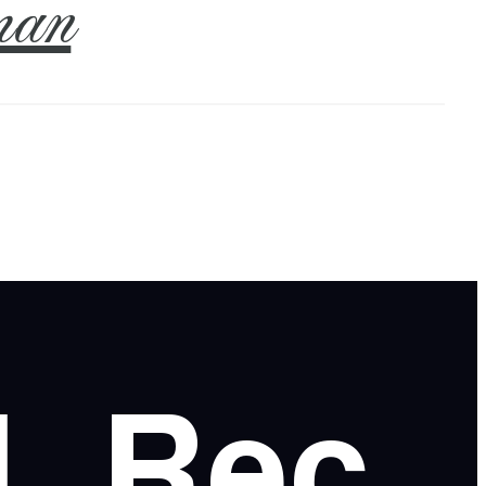
an
l
Rec