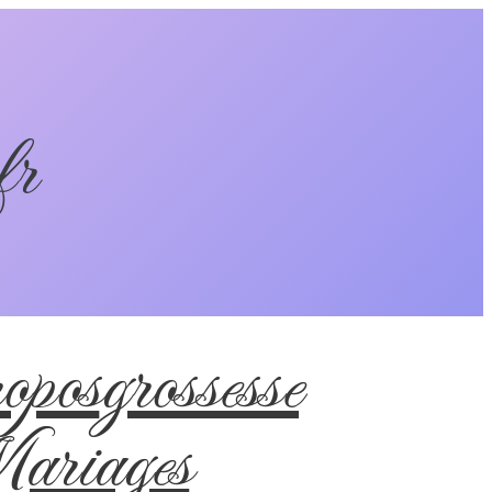
fr
pos
grossesse
riages