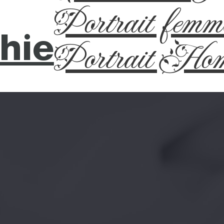
Portrait femm
hie
Portrait Ho