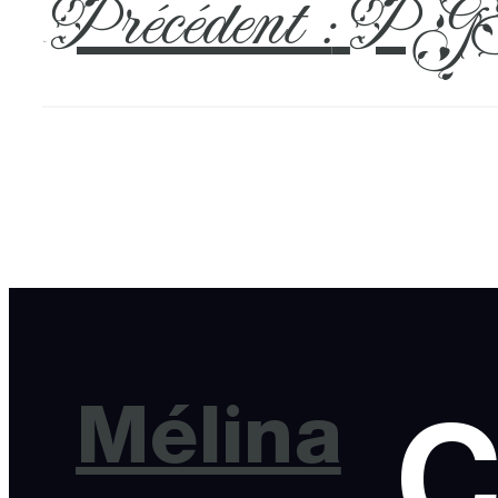
Précédent :
PGH
←
Mélina
C