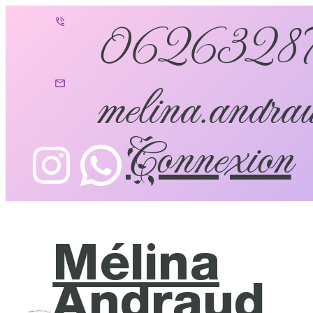
0626328
melina.andrau
Connexion
Mélina
Andraud