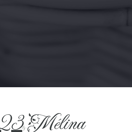
023
Mélina
by :