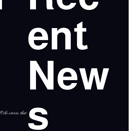
ent
New
s
l the stories that