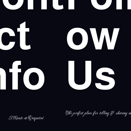
ct
ow
nfo
Us
The perfect place for telling & sharing al
5 Route de Criquetot