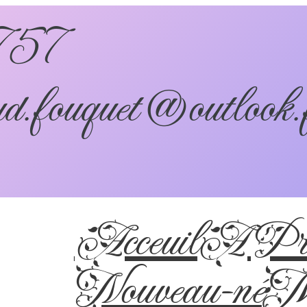
757
d.fouquet@outlook.
Acceuil
A Pro
Nouveau-né
Ma