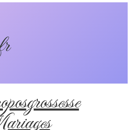
fr
pos
grossesse
riages