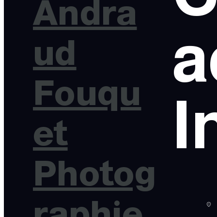
Andra
a
ud
Fouqu
I
et
Photog
raphie