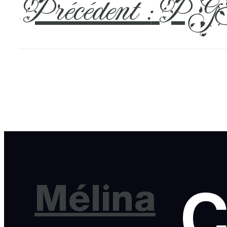
Précédent :
PGH
←
Mélina
C