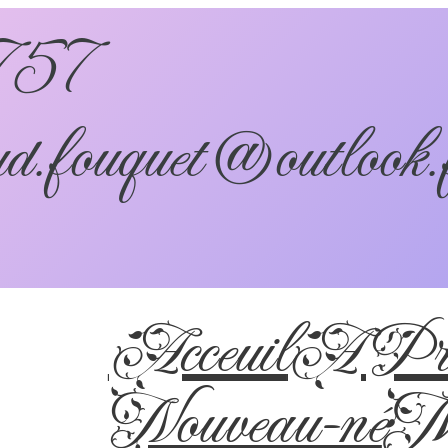
757
d.fouquet@outlook.
Acceuil
A Pro
Nouveau-né
Ma