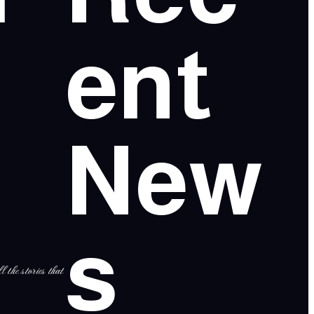
ent
New
s
l the stories that