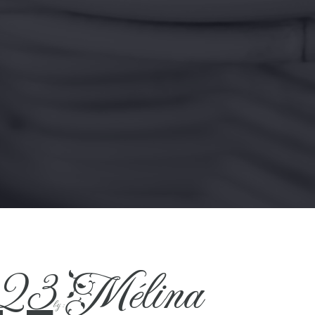
023
Mélina
by :