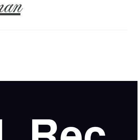
an
l
Rec