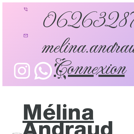
0626328
melina.andrau
Connexion
Mélina
Andraud