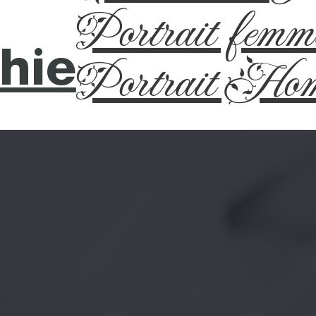
Portrait femm
hie
Portrait Ho