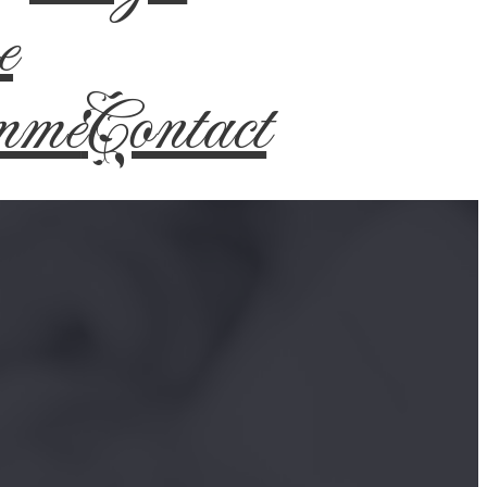
e
mme
Contact