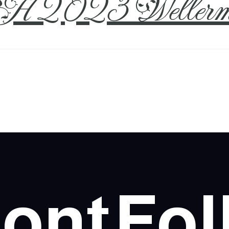
 2023 Wellerm
ont
Fol