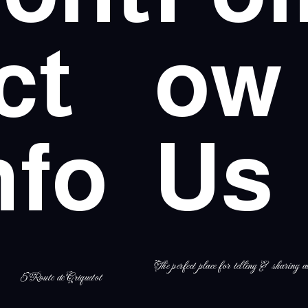
ct
ow
nfo
Us
The perfect place for telling & sharing al
5 Route de Criquetot