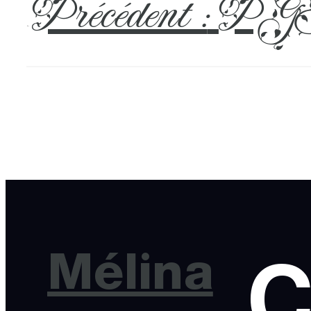
Précédent :
PGH
←
Mélina
C