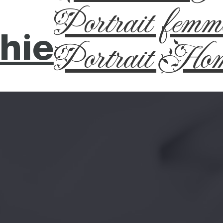
Portrait femm
hie
Portrait Ho