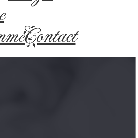
e
mme
Contact