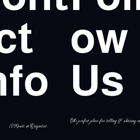
ct
ow
nfo
Us
The perfect place for telling & sharing al
5 Route de Criquetot