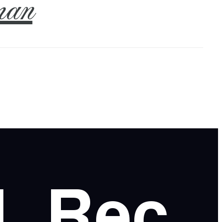
an
l
Rec