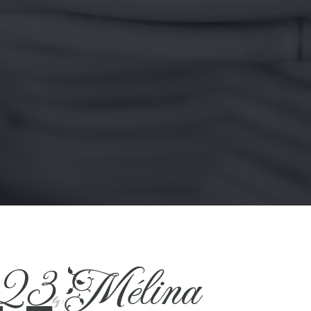
023
Mélina
by :