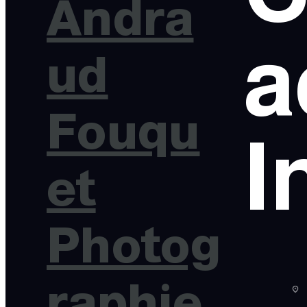
Andra
a
ud
Fouqu
I
et
Photog
raphie