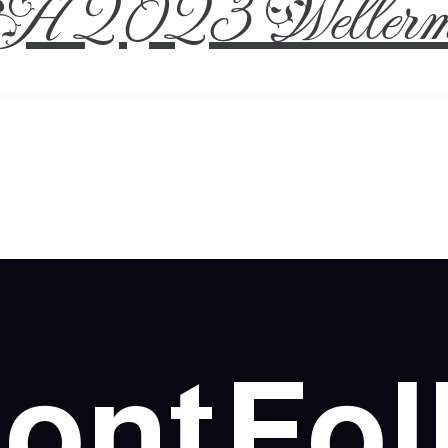
 2023 Wellerm
ont
Fol