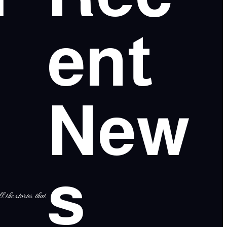
ent
New
s
l the stories that