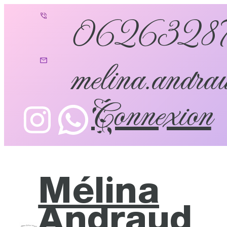
0626328
melina.andrau
Connexion
Mélina
Andraud