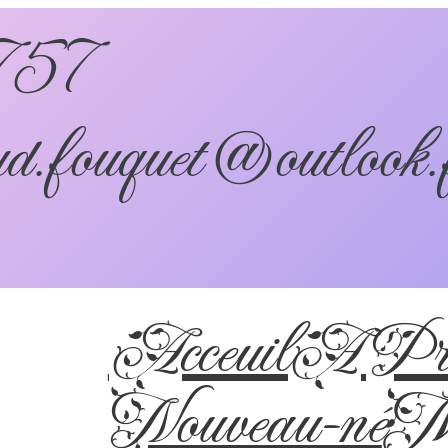
757
d.fouquet@outlook.
Acceuil
A Pro
Nouveau-né
Ma