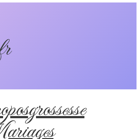
fr
pos
grossesse
riages