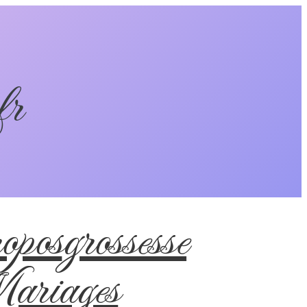
fr
pos
grossesse
riages