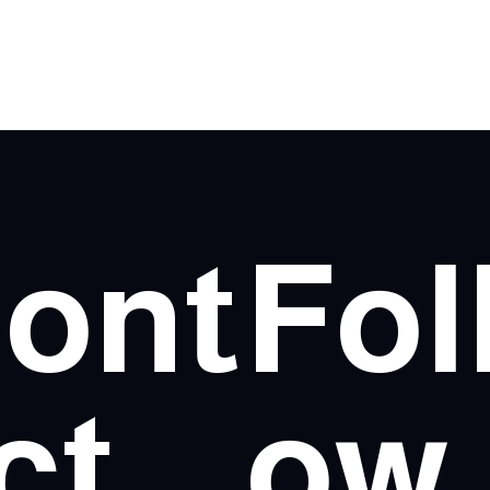
ont
Fol
ct
ow