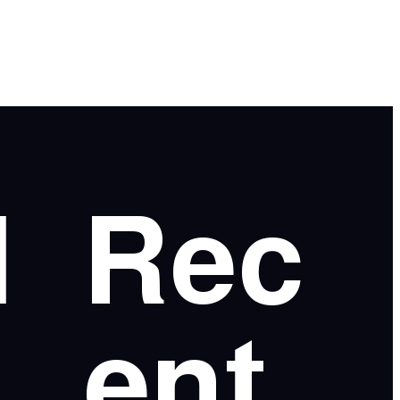
l
Rec
ent