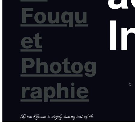
Fouqu
I
et
Photog
raphie
Lorem Ipsum is simply dummy text of the