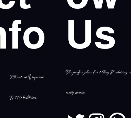
nfo
Us
The perfect place for telling & sharing al
5 Route de Criquetot
truly matter.
27110 Villettes
melina.