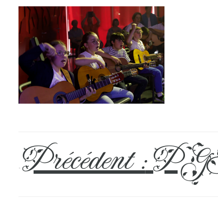
Précédent :
PGH
←