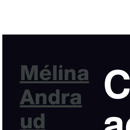
Mélina
C
Andra
a
ud