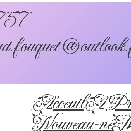
757
d.fouquet@outlook.
Acceuil
A Pro
Nouveau-né
Ma