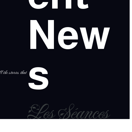
New
s
l the stories that
Les Séances