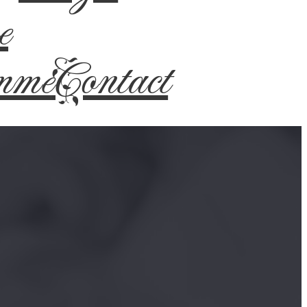
e
mme
Contact