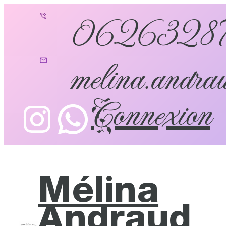
0626328
melina.andrau
Connexion
Mélina
Andraud