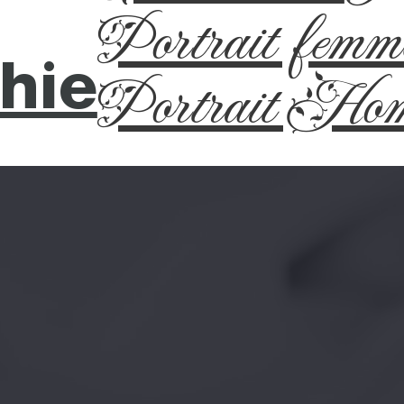
Portrait femm
hie
Portrait Ho