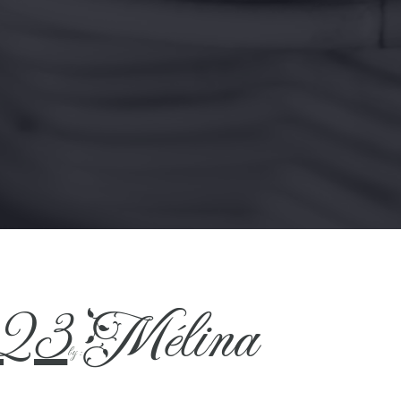
023
Mélina
by :