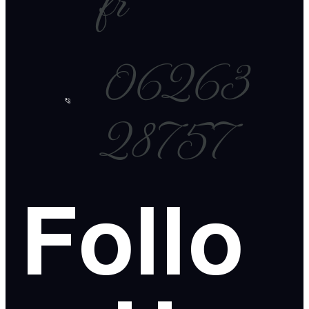
fr
06263
28757
Follo