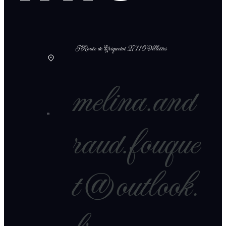
5 Route de Criquetot 27110 Villettes
melina.and
raud.fouque
t@outlook.