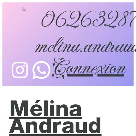
0626328
melina.andraud
Connexion
Mélina
Andraud