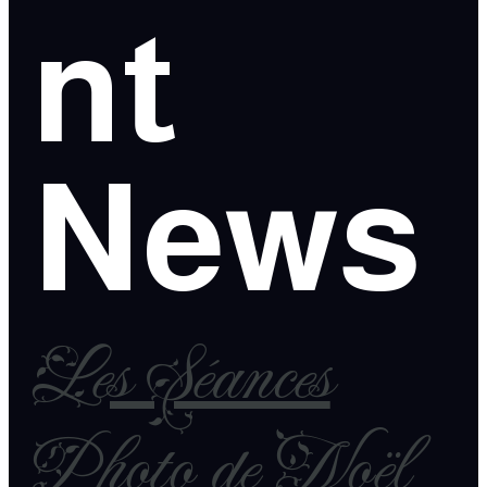
nt
News
Les Séances
Photo de Noël