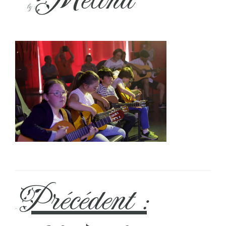
by :
Précédent :
←