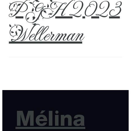
PGH 2023
Wellerman
Mélina