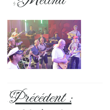
by :
Précédent :
←