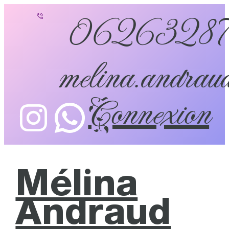
0626328
melina.andraud
Connexion
Mélina
Andraud