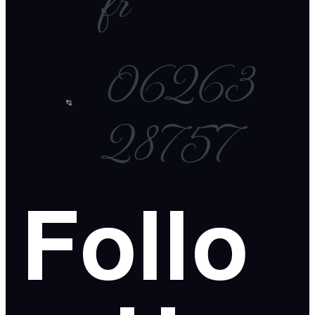
fr
06263
28757
Follo