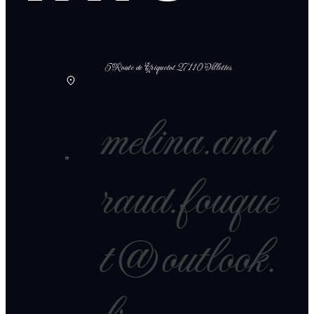
5 Route de Criquetot 27110 Villettes
melina.and
raud.fouque
t@outlook.