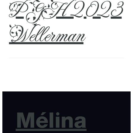
PGH 2023
Wellerman
Mélina