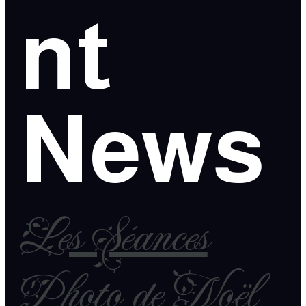
nt
News
Les Séances
Photo de Noël